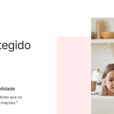
tegido
ilidade
dindo que os
2
ormações.