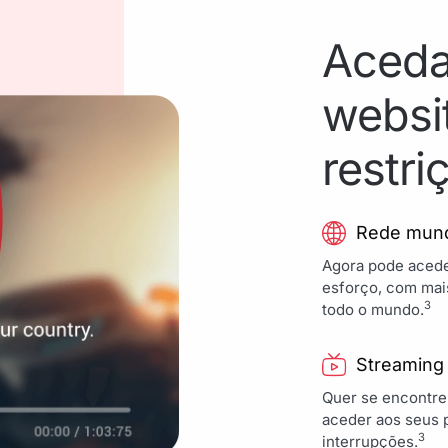
Aceda
websi
restri
Rede mund
Agora pode acede
esforço, com mais
3
todo o mundo.
Streaming
Quer se encontre
aceder aos seus 
3
interrupções.