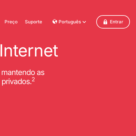
Preço
Suporte
Português
Entrar
Dansk
Deutsch
Internet
Français
English
Español
b, mantendo as
Italiano
2
 privados.
Nederlands
Norsk
Polski
Português
Svenska
Česky
Türkçe