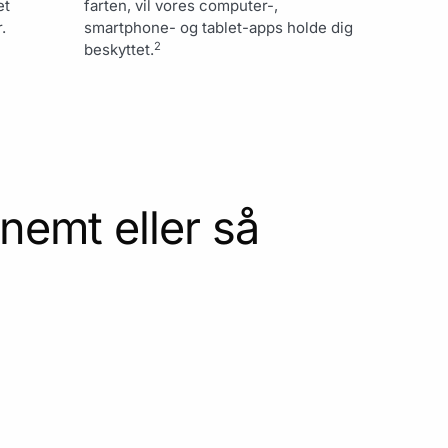
et
farten, vil vores computer-,
.
smartphone- og tablet-apps holde dig
2
beskyttet.
 nemt eller så