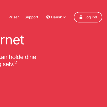
Priser
Support
Dansk
Log ind
Dansk
Deutsch
ernet
Français
English
Español
 kan holde dine
Italiano
2
 selv.
Nederlands
Norsk
Polski
Português
Svenska
Česky
Türkçe