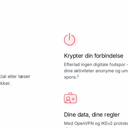
Krypter din forbindelse
Efterlad ingen digitale fodspor 
dine aktiviteter anonyme og um
ial eller læser
2
spore.
ikker.
Dine data, dine regler
Med OpenVPN og IKEv2 protokol