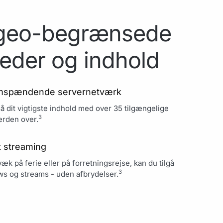
 geo-begrænsede
eder og indhold
mspændende servernetværk
gå dit vigtigste indhold med over 35 tilgængelige
3
erden over.
t streaming
k på ferie eller på forretningsrejse, kan du tilgå
3
s og streams - uden afbrydelser.