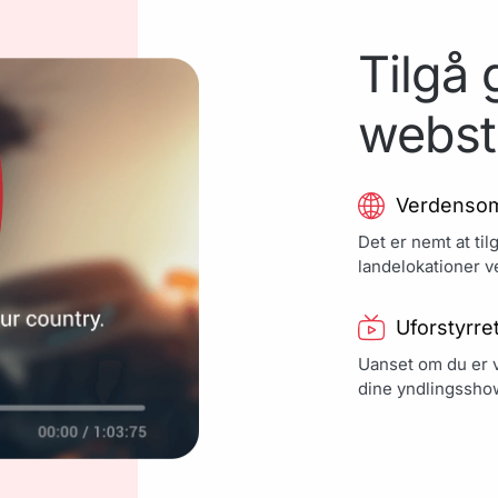
Tilgå
webst
Verdenso
Det er nemt at til
landelokationer v
Uforstyrre
Uanset om du er væ
dine yndlingsshow