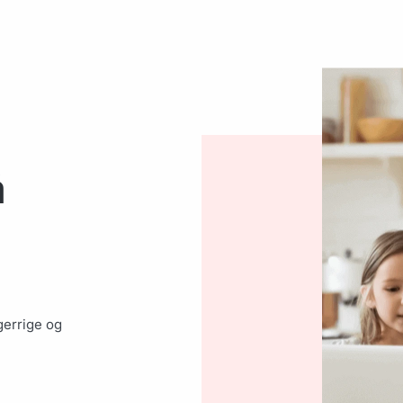
å
gerrige og